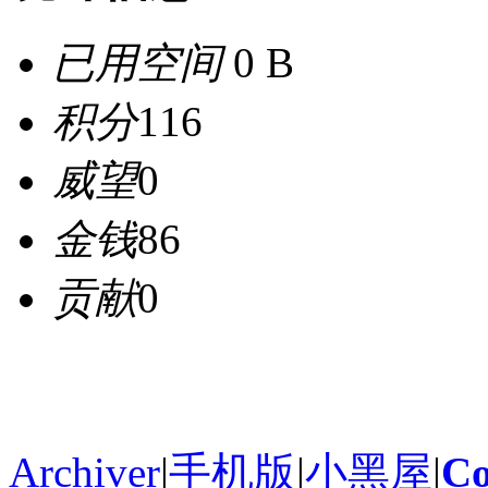
已用空间
0 B
积分
116
威望
0
金钱
86
贡献
0
Archiver
|
手机版
|
小黑屋
|
Co